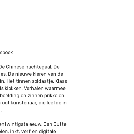
esboek
. De Chinese nachtegaal. De
jes. De nieuwe kleren van de
n. Het tinnen soldaatje. Klaas
 als klokken. Verhalen waarmee
beelding en zinnen prikkelen.
oot kunstenaar, die leefde in
.
nentwintigste eeuw, Jan Jutte,
en, inkt, verf en digitale