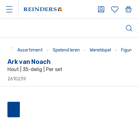
Assortiment
Spelend leren
Wereldspel
Figuren 
Ark van Noach
Hout | 35-delig | Per set
2610239