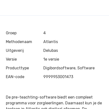
Groep
4
Methodenaam
Atlantis
Uitgeverij
Delubas
Versie
1e versie
Producttype
Digibordsoftware, Software
EAN-code
9999953001473
De pre-teachting-software biedt een compleet
programma voor zorgleerlingen. Daarnaast kun je de
toetsen in Atlantis ook digitaal afnemen. De