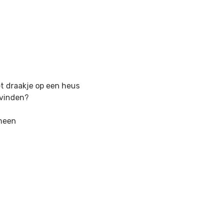
et draakje op een heus
 vinden?
emeen