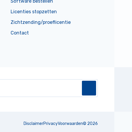
Software bestellen
Licenties stopzetten
Zichtzending/proeflicentie
Contact
Disclaimer
Privacy
Voorwaarden
©
2026