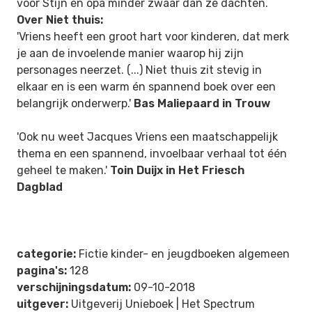
voor Stijn en opa minder zwaar dan ze dachten.
Over
Niet thuis:
'Vriens heeft een groot hart voor kinderen, dat merk
je aan de invoelende manier waarop hij zijn
personages neerzet. (...)
Niet thuis
zit stevig in
elkaar en is een warm én spannend boek over een
belangrijk onderwerp.'
Bas Maliepaard in
Trouw
'Ook nu weet Jacques Vriens een maatschappelijk
thema en een spannend, invoelbaar verhaal tot één
geheel te maken.'
Toin Duijx in
Het Friesch
Dagblad
categorie:
Fictie kinder- en jeugdboeken algemeen
pagina's:
128
verschijningsdatum:
09-10-2018
uitgever:
Uitgeverij Unieboek | Het Spectrum