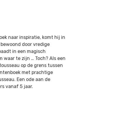
k naar inspiratie, komt hij in
t bewoond door vredige
baadt in een magisch
om waar te zijn … Toch? Als een
 Rousseau op de grens tussen
entenboek met prachtige
ousseau. Een ode aan de
rs vanaf 5 jaar.