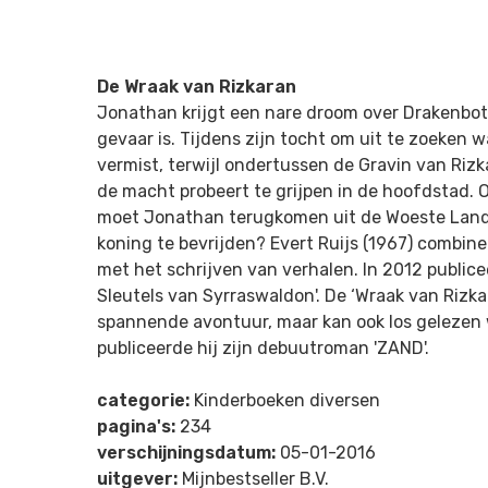
De Wraak van Rizkaran
Jonathan krijgt een nare droom over Drakenbote
gevaar is. Tijdens zijn tocht om uit te zoeken w
vermist, terwijl ondertussen de Gravin van Riz
de macht probeert te grijpen in de hoofdstad.
moet Jonathan terugkomen uit de Woeste Land
koning te bevrijden? Evert Ruijs (1967) combinee
met het schrijven van verhalen. In 2012 public
Sleutels van Syrraswaldon'. De ‘Wraak van Rizkar
spannende avontuur, maar kan ook los gelezen 
publiceerde hij zijn debuutroman 'ZAND'.
categorie:
Kinderboeken diversen
pagina's:
234
verschijningsdatum:
05-01-2016
uitgever:
Mijnbestseller B.V.