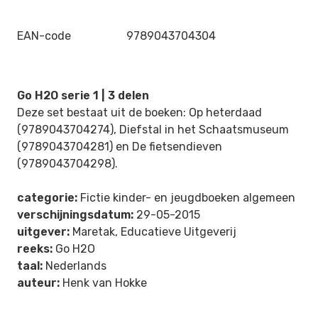
EAN-code
9789043704304
Go H2O serie 1 | 3 delen
Deze set bestaat uit de boeken: Op heterdaad
(9789043704274), Diefstal in het Schaatsmuseum
(9789043704281) en De fietsendieven
(9789043704298).
categorie:
Fictie kinder- en jeugdboeken algemeen
verschijningsdatum:
29-05-2015
uitgever:
Maretak, Educatieve Uitgeverij
reeks:
Go H2O
taal:
Nederlands
auteur:
Henk van Hokke