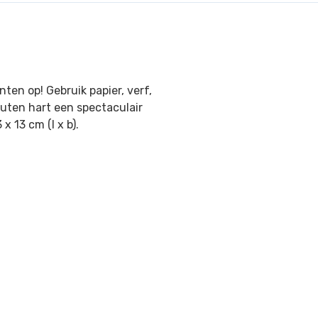
ten op! Gebruik papier, verf,
uten hart een spectaculair
x 13 cm (l x b).