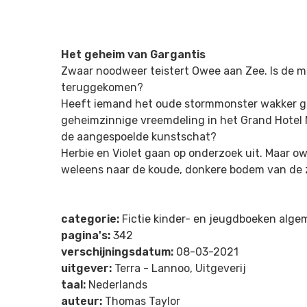
Het geheim van Gargantis
Zwaar noodweer teistert Owee aan Zee. Is de m
teruggekomen?
Heeft iemand het oude stormmonster wakker g
geheimzinnige vreemdeling in het Grand Hotel 
de aangespoelde kunstschat?
Herbie en Violet gaan op onderzoek uit. Maar o
weleens naar de koude, donkere bodem van de z
categorie:
Fictie kinder- en jeugdboeken alg
pagina's:
342
verschijningsdatum:
08-03-2021
uitgever:
Terra - Lannoo, Uitgeverij
taal:
Nederlands
auteur:
Thomas Taylor