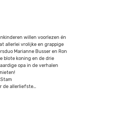
einkinderen willen voorlezen én
t allerlei vrolijke en grappige
versduo Marianne Busser en Ron
e blote koning en de drie
 aardige opa in de verhalen
nieten!
r Stam
r de allerliefste…