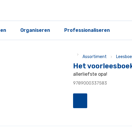
ren
Organiseren
Professionaliseren
Assortiment
Leesboe
Het voorleesboek
allerliefste opa!
9789000337583