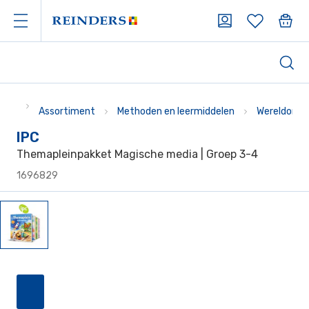
Assortiment
Methoden en leermiddelen
Wereldoriën
IPC
Themapleinpakket Magische media | Groep 3-4
1696829