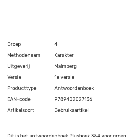
Groep
4
Methodenaam
Karakter
Uitgeverij
Malmberg
Versie
1e versie
Producttype
Antwoordenboek
EAN-code
9789402027136
Artikelsoort
Gebruiksartikel
Dit is het antwoordenboek Plusboek 3&4 voor groep