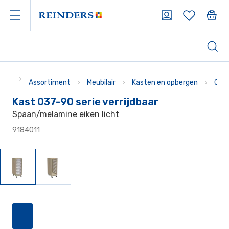
Assortiment
Meubilair
Kasten en opbergen
Opb
Kast 037-90 serie verrijdbaar
Spaan/melamine eiken licht
9184011