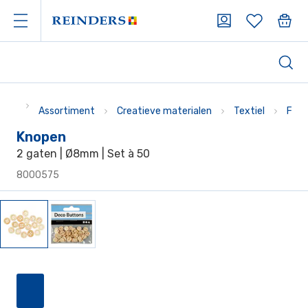
Assortiment
Creatieve materialen
Textiel
Four
Knopen
2 gaten | Ø8mm | Set à 50
8000575