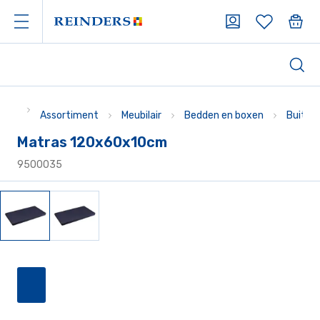
Assortiment
Meubilair
Bedden en boxen
Buiten
Matras 120x60x10cm
9500035