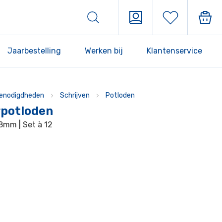
Jaarbestelling
Werken bij
Klantenservice
enodigdheden
Schrijven
Potloden
rpotloden
8mm | Set à 12