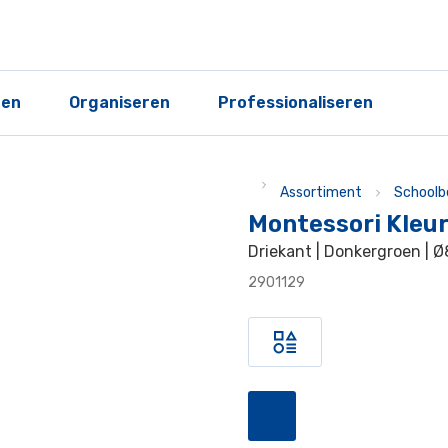
ren
Organiseren
Professionaliseren
Assortiment
Schoolb
Montessori Kleu
Driekant | Donkergroen | Ø
2901129