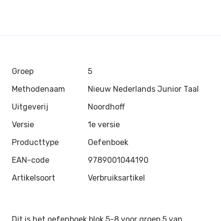
Groep
5
Methodenaam
Nieuw Nederlands Junior Taal
Uitgeverij
Noordhoff
Versie
1e versie
Producttype
Oefenboek
EAN-code
9789001044190
Artikelsoort
Verbruiksartikel
Dit is het oefenboek blok 5-8 voor groep 5 van