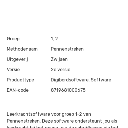
Groep
1, 2
Methodenaam
Pennenstreken
Uitgeverij
Zwijsen
Versie
2e versie
Producttype
Digibordsoftware, Software
EAN-code
8719681000675
Leerkrachtsoftware voor groep 1-2 van
Pennenstreken. Deze software ondersteunt jou als
leerkracht bij het geven van de schrijflessen via het