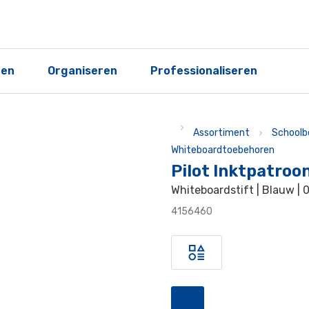
ren
Organiseren
Professionaliseren
Assortiment
Schoolb
Whiteboardtoebehoren
Pilot Inktpatroo
Whiteboardstift | Blauw | 
4156460