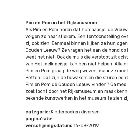
Pim en Pom in het Rijksmuseum
Als Pim en Pom horen dat hun baasje, de Vrouw
volgen ze haar stiekem. Een tentoonstelling ov
zij ook zien! Eenmaal binnen kijken ze hun ogen 
Gouden Leeuw? Ze vragen het aan de hond op 
weet het niet. Ook de muis die verstopt zit acht
van Het melkmeisje, kan hen niet helpen. Alle d
Pim en Pom graag de weg wijzen, maar ze moet
Petten. Dat zijn de bewakers en die sturen écht
Pim en Pom de Gouden Leeuw vinden? Ga mee 
zoektocht door het Rijksmuseum en maak kenni
bekende kunstwerken in het museum te zien zi
categorie:
Kinderboeken diversen
pagina's:
56
verschijningsdatum:
16-08-2019