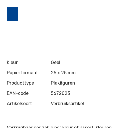
Kleur
Geel
Papierformaat
25 x 25 mm
Producttype
Plakfiguren
EAN-code
5672023
Artikelsoort
Verbruiksartikel
Verkrijgbaar per zakje per kleur of assorti kleuren.