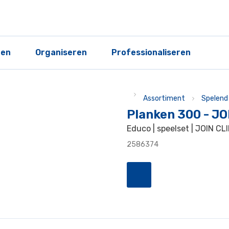
ren
Organiseren
Professionaliseren
Assortiment
Spelend 
Planken 300 - J
Educo | speelset | JOIN C
2586374