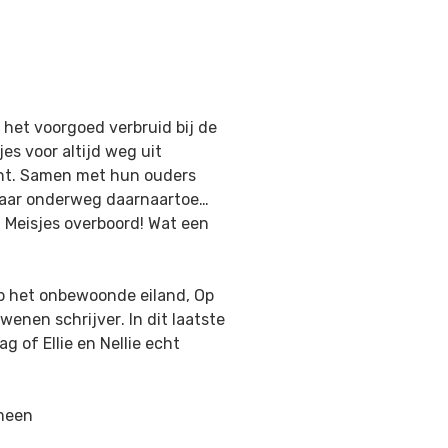
t het voorgoed verbruid bij de
s voor altijd weg uit
ent. Samen met hun ouders
Maar onderweg daarnaartoe…
! Meisjes overboord! Wat een
 op het onbewoonde eiland
,
Op
rdwenen schrijver
. In dit laatste
g of Ellie en Nellie echt
emeen