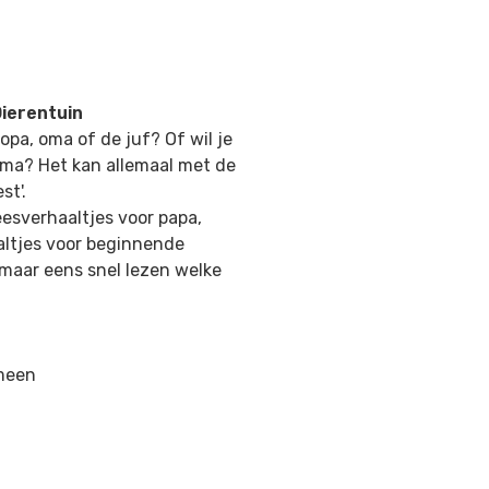
Dierentuin
pa, oma of de juf? Of wil je
ama? Het kan allemaal met de
st'.
esverhaaltjes voor papa,
altjes voor beginnende
 maar eens snel lezen welke
emeen