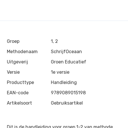
Groep
1, 2
Methodenaam
SchrijfOceaan
Uitgeverij
Groen Educatief
Versie
1e versie
Producttype
Handleiding
EAN-code
9789089015198
Artikelsoort
Gebruiksartikel
Dit is de handleiding voor groep 1-2 van methode