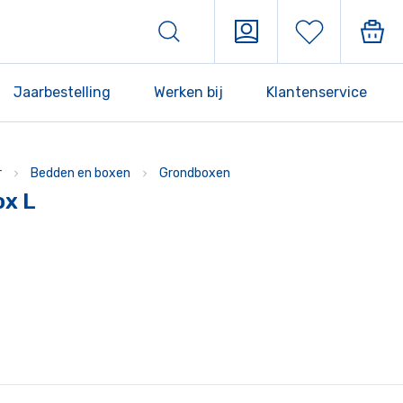
Jaarbestelling
Werken bij
Klantenservice
r
Bedden en boxen
Grondboxen
ox L