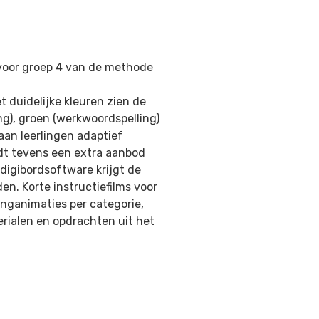
r voor groep 4 van de methode
 duidelijke kleuren zien de
ng), groen (werkwoordspelling)
an leerlingen adaptief
rdt tevens een extra aanbod
digibordsoftware krijgt de
en. Korte instructiefilms voor
linganimaties per categorie,
rialen en opdrachten uit het