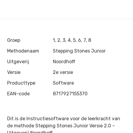
Groep
1, 2, 3, 4, 5, 6, 7, 8
Methodenaam
Stepping Stones Junior
Uitgeverij
Noordhoff
Versie
2e versie
Producttype
Software
EAN-code
8717927155370
Dit is de Instructiesoftware voor de leerkracht van
de methode Stepping Stones Junior Versie 2.0 –
Uitgeverij Noordhoff
.