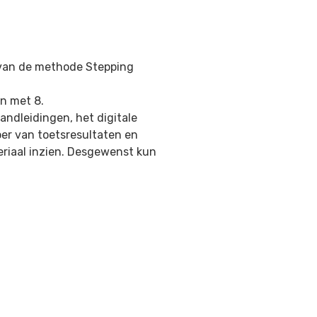
t van de methode Stepping
en met 8.
andleidingen, het digitale
voer van toetsresultaten en
eriaal inzien. Desgewenst kun