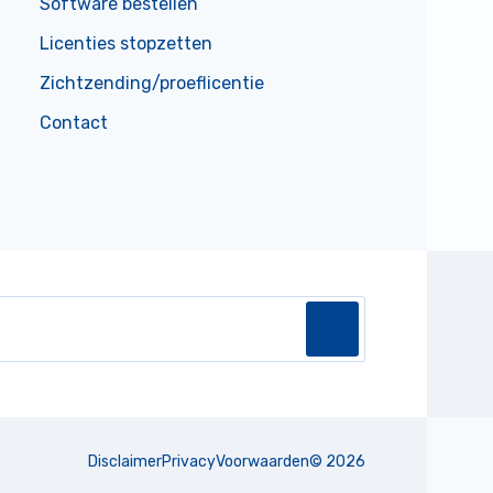
Software bestellen
Licenties stopzetten
Zichtzending/proeflicentie
Contact
Disclaimer
Privacy
Voorwaarden
©
2026