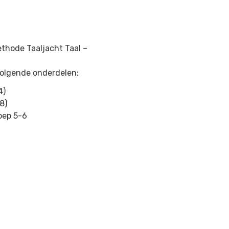
ethode Taaljacht Taal –
 volgende onderdelen:
4)
8)
oep 5-6