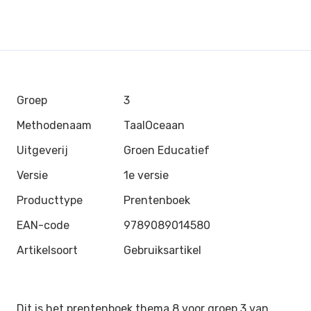
Groep
3
Methodenaam
TaalOceaan
Uitgeverij
Groen Educatief
Versie
1e versie
Producttype
Prentenboek
EAN-code
9789089014580
Artikelsoort
Gebruiksartikel
Dit is het prentenboek thema 8 voor groep 3 van