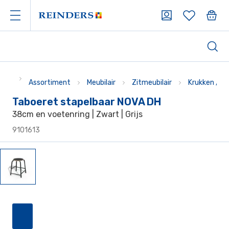
Assortiment
Meubilair
Zitmeubilair
Krukken / t
Taboeret stapelbaar NOVA DH
38cm en voetenring | Zwart | Grijs
9101613