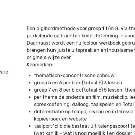
Een digibordmethode voor groep 1 t/m 8. Via the
prikkelende opdrachten komt de leerling in aanra
Daarnaast wordt een fullcolour werkboek gebrui
brengen hun juiste uitspraak en enthousiasme v
originele wijze over.
Kenmerken:
ware
thematisch-concentrische opbouw
groep 5 en 6 per blok (totaal 6) 3 lessen
groep 7 en 8 per blok (totaal 6) 5 lessen; t
per thema de onderdelen film, muziekclip, lee
spreekoefening, dailoog, taalspelen en Total
differentiatie op tempo, niveau en interesse
kopieerboek en website
taalportfolio die bestaat uit talenpaspoort (
(wat kan ik - wat is nog moeilijk ) en dossier