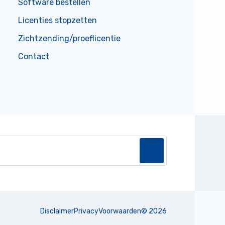
Software bestellen
Licenties stopzetten
Zichtzending/proeflicentie
Contact
Disclaimer
Privacy
Voorwaarden
©
2026