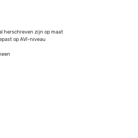
aal herschreven zijn op maat
epast op AVI-niveau
emeen