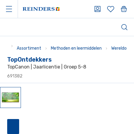
Assortiment
Methoden en leermiddelen
Wereldoriën
TopOntdekkers
TopCanon | Jaarlicentie | Groep 5-8
691382