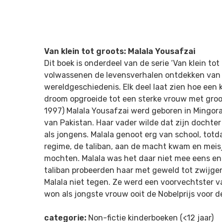
Van klein tot groots: Malala Yousafzai
Dit boek is onderdeel van de serie ‘Van klein to
volwassenen de levensverhalen ontdekken van 
wereldgeschiedenis. Elk deel laat zien hoe een 
droom opgroeide tot een sterke vrouw met groots
1997) Malala Yousafzai werd geboren in Mingor
van Pakistan. Haar vader wilde dat zijn dochte
als jongens. Malala genoot erg van school, totda
regime, de taliban, aan de macht kwam en meisj
mochten. Malala was het daar niet mee eens en 
taliban probeerden haar met geweld tot zwijgen
Malala niet tegen. Ze werd een voorvechtster v
won als jongste vrouw ooit de Nobelprijs voor d
categorie:
Non-fictie kinderboeken (<12 jaar)