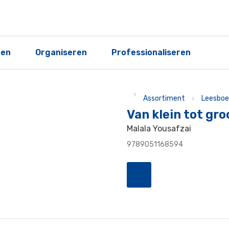
ren
Organiseren
Professionaliseren
Assortiment
Leesboe
Van klein tot gro
Malala Yousafzai
9789051168594