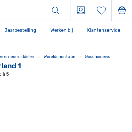
Jaarbestelling
Werken bij
Klantenservice
n en leermiddelen
Wereldoriëntatie
Geschiedenis
land 1
t à 5