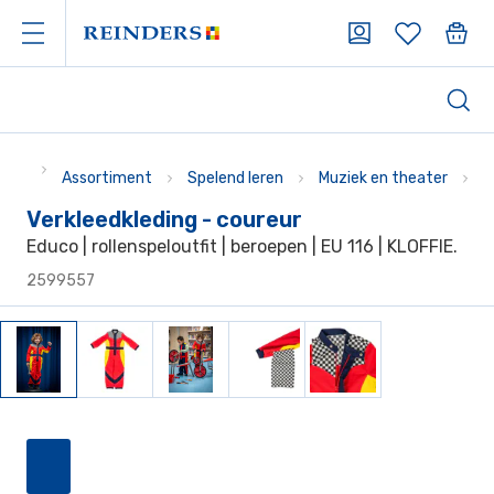
Assortiment
Spelend leren
Muziek en theater
V
Verkleedkleding - coureur
Educo | rollenspeloutfit | beroepen | EU 116 | KLOFFIE.
2599557