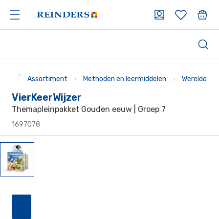
Assortiment
Methoden en leermiddelen
Wereldoriën
VierKeerWijzer
Themapleinpakket Gouden eeuw | Groep 7
1697078