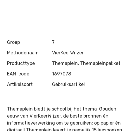
Groep
7
Methodenaam
VierKeerWijzer
Producttype
Themaplein, Themapleinpakket
EAN-code
1697078
Artikelsoort
Gebruiksartikel
Themaplein biedt je school bij het thema Gouden
eeuw van VierKeerWijzer, de beste bronnen én
informatieverwerking om te gebruiken: op papier én
digitaal! Themaplein levert je namelijk 15 leesboeken