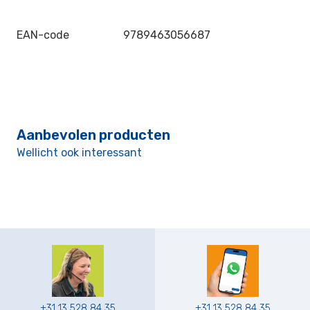
EAN-code
9789463056687
Aanbevolen producten
Wellicht ook interessant
+31 13 528 84 35
+31 13 528 84 35