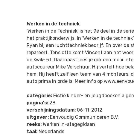
Werken in de techniek
'Werken in de Techniek' is het 9e deel in de ser
het praktijkonderwijs. In 'Werken in de techniek'
Ryan bij een luchttechniek bedrijf. En over de s
repareert. Tenslotte komt Vincent aan het woord.
de Kwik-Fit. Daarnaast lees je ook een mooi in
autocoureur Mike Verschuur. Hij vertelt hoe bel
hem. Hij heeft zelf een team van 4 monteurs, di
auto prima in orde is. Meer info op www.eenv
categorie:
Fictie kinder- en jeugdboeken alg
pagina's:
28
verschijningsdatum:
06-11-2012
uitgever:
Eenvoudig Communiceren B.V.
reeks:
Werken In-stagegidsen
taal:
Nederlands