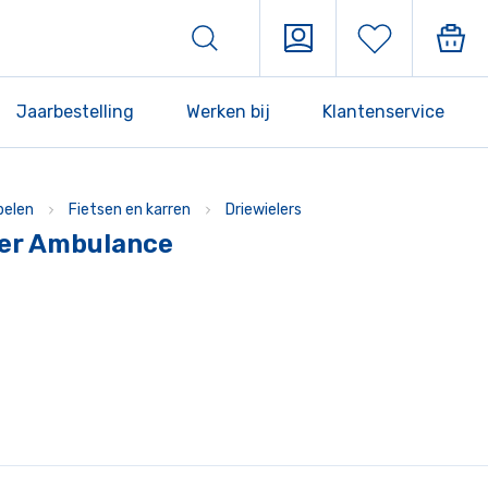
Jaarbestelling
Werken bij
Klantenservice
pelen
Fietsen en karren
Driewielers
ler Ambulance