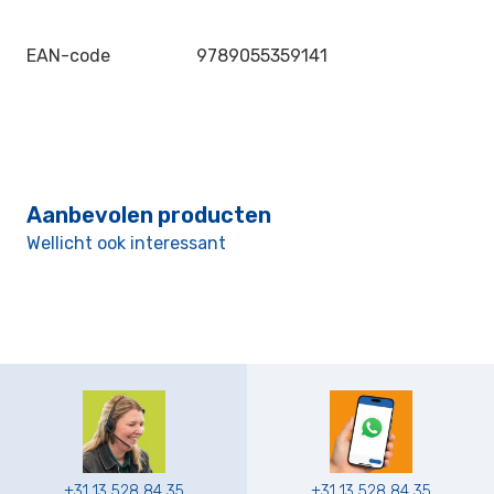
EAN-code
9789055359141
Aanbevolen producten
Wellicht ook interessant
+31 13 528 84 35
+31 13 528 84 35