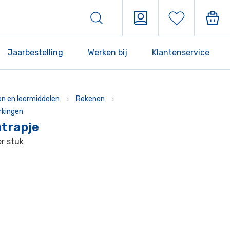
Jaarbestelling
Werken bij
Klantenservice
n en leermiddelen
Rekenen
rkingen
ntrapje
er stuk